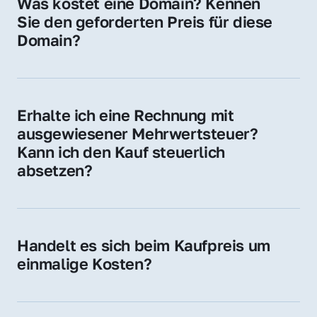
Was kostet eine Domain? Kennen 
Adressen oder als digitale Investition.
Sie den geforderten Preis für diese 
Domain?
Der Preis variiert je nach Domain. Für diese 
Domain liegt ein konkreter Kaufpreis vor – 
kontaktieren Sie uns gerne für ein 
Erhalte ich eine Rechnung mit 
unverbindliches Angebot.
ausgewiesener Mehrwertsteuer? 
Kann ich den Kauf steuerlich 
absetzen?
Ja, Sie erhalten eine Rechnung mit MwSt. 
Für Unternehmen ist der Kauf in der Regel 
steuerlich absetzbar.
Handelt es sich beim Kaufpreis um 
einmalige Kosten?
Ja. Der Kaufpreis ist einmalig. Nur beim 
späteren Betrieb der Domain (z. B. beim 