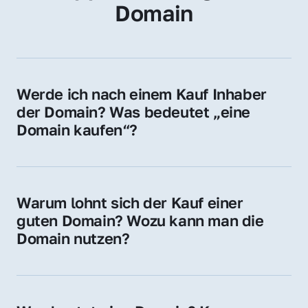
Domain
Werde ich nach einem Kauf Inhaber 
der Domain? Was bedeutet „eine 
Domain kaufen“?
Ja, Sie werden der offizielle Domain-Inhaber. 
Sie erhalten alle Rechte zur Nutzung, 
Verwaltung oder Weiterveräußerung der 
Warum lohnt sich der Kauf einer 
Domain.
guten Domain? Wozu kann man die 
Domain nutzen?
Eine starke Domain steigert Sichtbarkeit, 
Vertrauen und Markenwert. Nutzen Sie sie 
für Ihre Website, Weiterleitung, E-Mail-