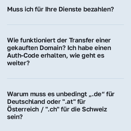
Hosting-Anbieter) fallen geringe laufende 
Muss ich für Ihre Dienste bezahlen?
Gebühren an. Diese bewegen sich für .de 
Nein, bei uns zahlen Sie nur den Kaufpreis 
Domains bei ca. 5€ / Jahr
der Domain – ohne zusätzliche Vermittlungs- 
oder Servicegebühren.
Wie funktioniert der Transfer einer 
gekauften Domain? Ich habe einen 
Auth-Code erhalten, wie geht es 
weiter?
Mit dem Auth-Code beauftragen Sie Ihren 
Provider, die Domain zu übernehmen. Gerne 
begleiten wir Sie bei diesem einfachen und 
Warum muss es unbedingt „.de“ für 
schnellen Prozess.
Deutschland oder ".at" für 
Österreich / ".ch" für die Schweiz 
sein?
Diese Endungen stehen für regionale 