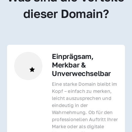
dieser Domain?
Einprägsam, 
Merkbar & 
Unverwechselbar
Eine starke Domain bleibt im 
Kopf – einfach zu merken, 
leicht auszusprechen und 
eindeutig in der 
Wahrnehmung. Ob für den 
professionellen Auftritt Ihrer 
Marke oder als digitale 